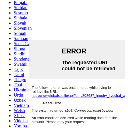
Punjabi
Serbian
Sesotho
Sinhala
Slovak
Slovenian
Somali
Samoan
Scots Gaelic
Shona
Sindhi
Sundanese
Swahili
Tajik
Tamil
Telugu
Thai
Ukrainian
Urdu
Uzbek
Vietnamese
Welsh
Xhosa
Yiddish
Yoruba