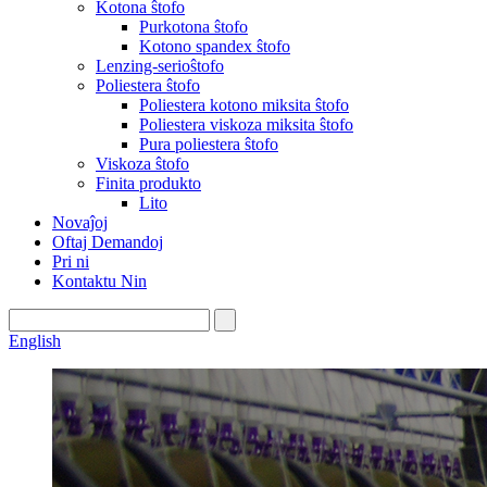
Kotona ŝtofo
Purkotona ŝtofo
Kotono spandex ŝtofo
Lenzing-serioŝtofo
Poliestera ŝtofo
Poliestera kotono miksita ŝtofo
Poliestera viskoza miksita ŝtofo
Pura poliestera ŝtofo
Viskoza ŝtofo
Finita produkto
Lito
Novaĵoj
Oftaj Demandoj
Pri ni
Kontaktu Nin
English