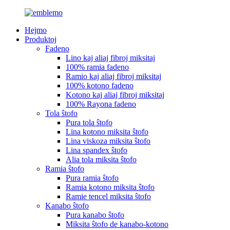
Hejmo
Produktoj
Fadeno
Lino kaj aliaj fibroj miksitaj
100% ramia fadeno
Ramio kaj aliaj fibroj miksitaj
100% kotono fadeno
Kotono kaj aliaj fibroj miksitaj
100% Rayona fadeno
Tola ŝtofo
Pura tola ŝtofo
Lina kotono miksita ŝtofo
Lina viskoza miksita ŝtofo
Lina spandex ŝtofo
Alia tola miksita ŝtofo
Ramia ŝtofo
Pura ramia ŝtofo
Ramia kotono miksita ŝtofo
Ramie tencel miksita ŝtofo
Kanabo ŝtofo
Pura kanabo ŝtofo
Miksita ŝtofo de kanabo-kotono