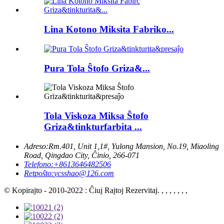
Lina Kotono Miksita Fabriko...
Pura Tola Ŝtofo Griza&...
Tola Viskoza Miksa Ŝtofo
Griza&tinkturfarbita ...
Adreso:
Rm.401, Unit 1,1#, Yulong Mansion, No.19, Miaoling
Road, Qingdao City, Ĉinio, 266-071
Telefono:
+8613646482506
Retpoŝto:
ycsshao@126.com
© Kopirajto - 2010-2022 : Ĉiuj Rajtoj Rezervitaj. , , , , , , ,