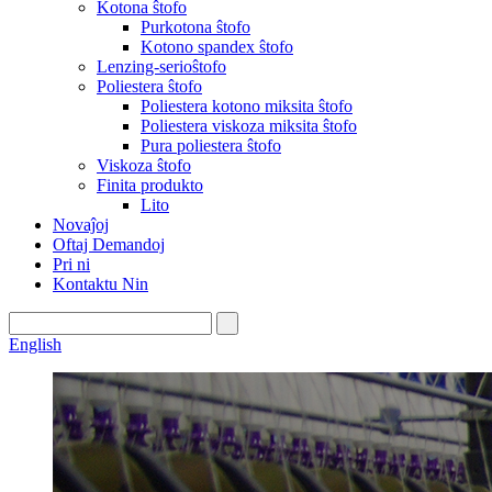
Kotona ŝtofo
Purkotona ŝtofo
Kotono spandex ŝtofo
Lenzing-serioŝtofo
Poliestera ŝtofo
Poliestera kotono miksita ŝtofo
Poliestera viskoza miksita ŝtofo
Pura poliestera ŝtofo
Viskoza ŝtofo
Finita produkto
Lito
Novaĵoj
Oftaj Demandoj
Pri ni
Kontaktu Nin
English