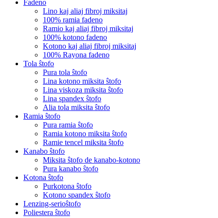
Fadeno
Lino kaj aliaj fibroj miksitaj
100% ramia fadeno
Ramio kaj aliaj fibroj miksitaj
100% kotono fadeno
Kotono kaj aliaj fibroj miksitaj
100% Rayona fadeno
Tola ŝtofo
Pura tola ŝtofo
Lina kotono miksita ŝtofo
Lina viskoza miksita ŝtofo
Lina spandex ŝtofo
Alia tola miksita ŝtofo
Ramia ŝtofo
Pura ramia ŝtofo
Ramia kotono miksita ŝtofo
Ramie tencel miksita ŝtofo
Kanabo ŝtofo
Miksita ŝtofo de kanabo-kotono
Pura kanabo ŝtofo
Kotona ŝtofo
Purkotona ŝtofo
Kotono spandex ŝtofo
Lenzing-serioŝtofo
Poliestera ŝtofo