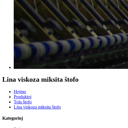
Lina viskoza miksita ŝtofo
Hejmo
Produktoj
Tola ŝtofo
Lina viskoza miksita ŝtofo
Kategorioj