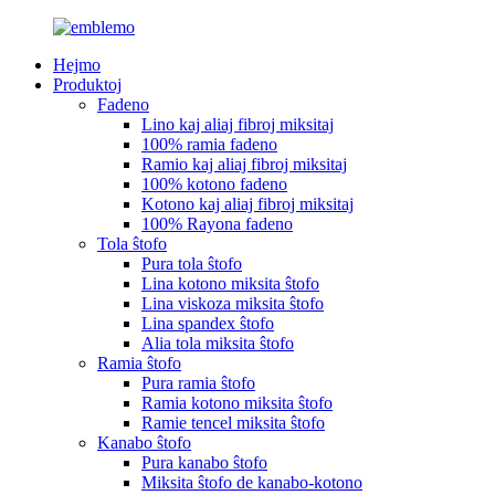
Hejmo
Produktoj
Fadeno
Lino kaj aliaj fibroj miksitaj
100% ramia fadeno
Ramio kaj aliaj fibroj miksitaj
100% kotono fadeno
Kotono kaj aliaj fibroj miksitaj
100% Rayona fadeno
Tola ŝtofo
Pura tola ŝtofo
Lina kotono miksita ŝtofo
Lina viskoza miksita ŝtofo
Lina spandex ŝtofo
Alia tola miksita ŝtofo
Ramia ŝtofo
Pura ramia ŝtofo
Ramia kotono miksita ŝtofo
Ramie tencel miksita ŝtofo
Kanabo ŝtofo
Pura kanabo ŝtofo
Miksita ŝtofo de kanabo-kotono