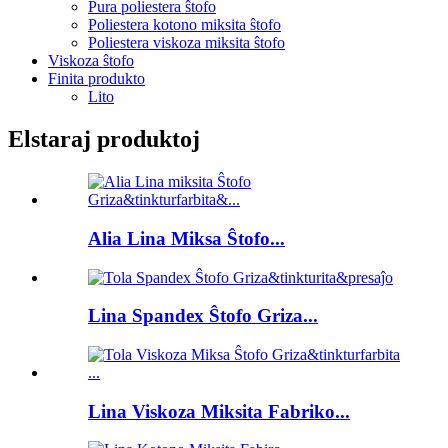
Pura poliestera ŝtofo
Poliestera kotono miksita ŝtofo
Poliestera viskoza miksita ŝtofo
Viskoza ŝtofo
Finita produkto
Lito
Elstaraj produktoj
Alia Lina Miksa Ŝtofo...
Lina Spandex Ŝtofo Griza...
Lina Viskoza Miksita Fabriko...