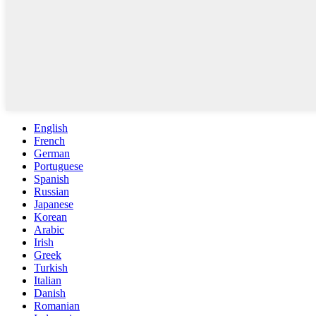
English
French
German
Portuguese
Spanish
Russian
Japanese
Korean
Arabic
Irish
Greek
Turkish
Italian
Danish
Romanian