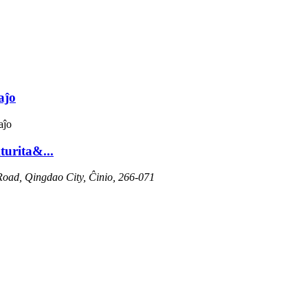
aĵo
urita&...
Road, Qingdao City, Ĉinio, 266-071