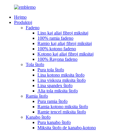
Hejmo
Produktoj
Fadeno
Lino kaj aliaj fibroj miksitaj
100% ramia fadeno
Ramio kaj aliaj fibroj miksitaj
100% kotono fadeno
Kotono kaj aliaj fibroj miksitaj
100% Rayona fadeno
Tola ŝtofo
Pura tola ŝtofo
Lina kotono miksita ŝtofo
Lina viskoza miksita ŝtofo
Lina spandex ŝtofo
Alia tola miksita ŝtofo
Ramia ŝtofo
Pura ramia ŝtofo
Ramia kotono miksita ŝtofo
Ramie tencel miksita ŝtofo
Kanabo ŝtofo
Pura kanabo ŝtofo
Miksita ŝtofo de kanabo-kotono