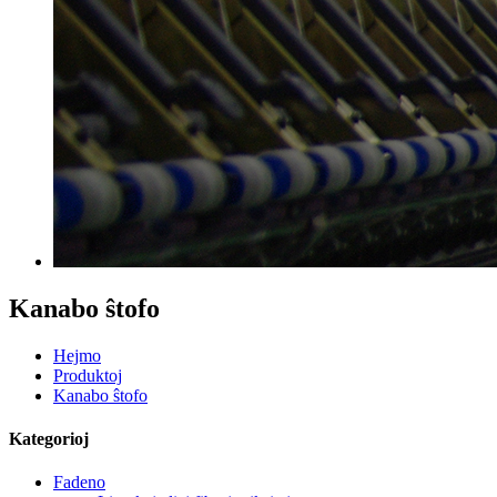
Kanabo ŝtofo
Hejmo
Produktoj
Kanabo ŝtofo
Kategorioj
Fadeno