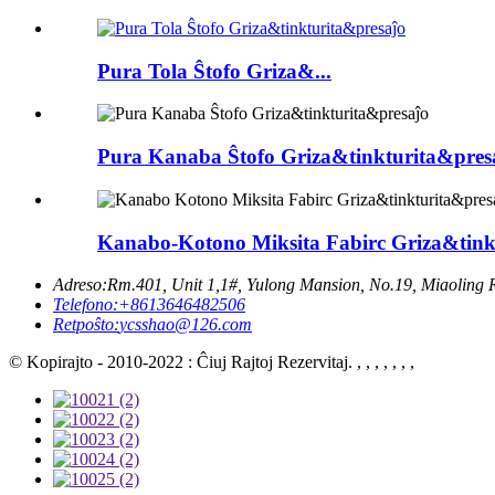
Pura Tola Ŝtofo Griza&...
Pura Kanaba Ŝtofo Griza&tinkturita&pres
Kanabo-Kotono Miksita Fabirc Griza&tinkt
Adreso:
Rm.401, Unit 1,1#, Yulong Mansion, No.19, Miaoling 
Telefono:
+8613646482506
Retpoŝto:
ycsshao@126.com
© Kopirajto - 2010-2022 : Ĉiuj Rajtoj Rezervitaj. , , , , , , ,