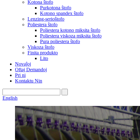
Kotona ŝtofo
Purkotona ŝtofo
Kotono spandex ŝtofo
Lenzing-serioŝtofo
Poliestera ŝtofo
Poliestera kotono miksita ŝtofo
Poliestera viskoza miksita ŝtofo
Pura poliestera ŝtofo
Viskoza ŝtofo
Finita produkto
Lito
Novaĵoj
Oftaj Demandoj
Pri ni
Kontaktu Nin
English