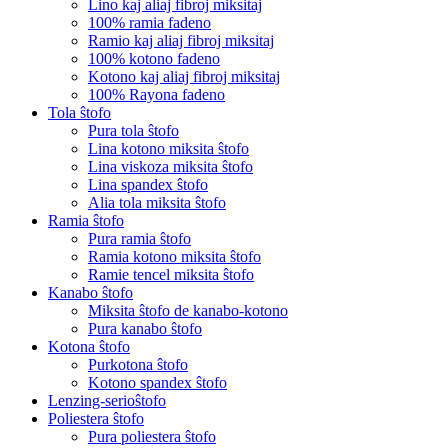
Lino kaj aliaj fibroj miksitaj
100% ramia fadeno
Ramio kaj aliaj fibroj miksitaj
100% kotono fadeno
Kotono kaj aliaj fibroj miksitaj
100% Rayona fadeno
Tola ŝtofo
Pura tola ŝtofo
Lina kotono miksita ŝtofo
Lina viskoza miksita ŝtofo
Lina spandex ŝtofo
Alia tola miksita ŝtofo
Ramia ŝtofo
Pura ramia ŝtofo
Ramia kotono miksita ŝtofo
Ramie tencel miksita ŝtofo
Kanabo ŝtofo
Miksita ŝtofo de kanabo-kotono
Pura kanabo ŝtofo
Kotona ŝtofo
Purkotona ŝtofo
Kotono spandex ŝtofo
Lenzing-serioŝtofo
Poliestera ŝtofo
Pura poliestera ŝtofo