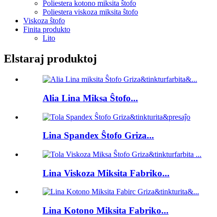
Poliestera kotono miksita ŝtofo
Poliestera viskoza miksita ŝtofo
Viskoza ŝtofo
Finita produkto
Lito
Elstaraj produktoj
Alia Lina Miksa Ŝtofo...
Lina Spandex Ŝtofo Griza...
Lina Viskoza Miksita Fabriko...
Lina Kotono Miksita Fabriko...